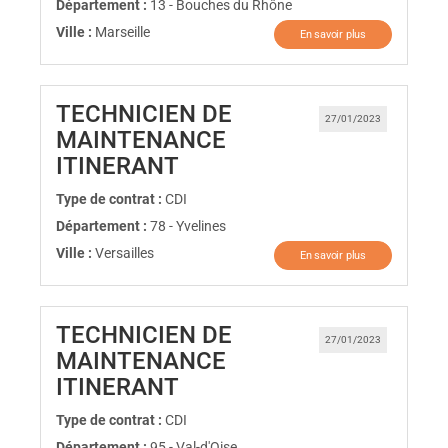
Département :
13 - Bouches du Rhône
Ville :
Marseille
En savoir plus
TECHNICIEN DE
27/01/2023
MAINTENANCE
(Nouvelle fenêtre)
ITINERANT
Type de contrat :
CDI
Département :
78 - Yvelines
Ville :
Versailles
En savoir plus
TECHNICIEN DE
27/01/2023
MAINTENANCE
(Nouvelle fenêtre)
ITINERANT
Type de contrat :
CDI
Département :
95 - Val-d'Oise