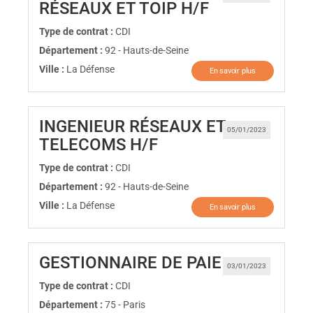
(Nouvelle fen
RÉSEAUX ET TOIP H/F
Type de contrat :
CDI
Département :
92 - Hauts-de-Seine
Ville :
La Défense
En savoir plus
INGENIEUR RÉSEAUX ET
05/01/2023
(Nouvelle fenêtre)
TELECOMS H/F
Type de contrat :
CDI
Département :
92 - Hauts-de-Seine
Ville :
La Défense
En savoir plus
(Nouvelle fe
GESTIONNAIRE DE PAIE
03/01/2023
Type de contrat :
CDI
Département :
75 - Paris