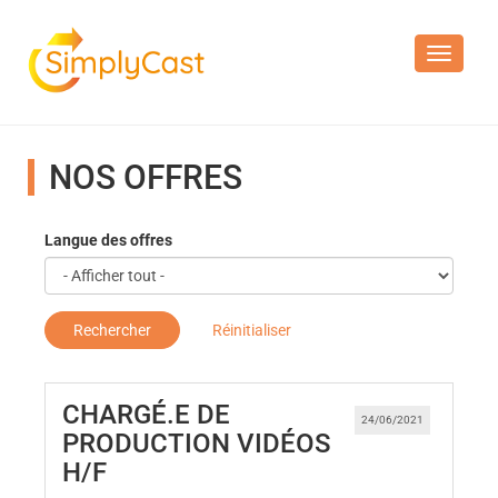
Toggle n
NOS OFFRES
Langue des offres
Rechercher
Réinitialiser
CHARGÉ.E DE
24/06/2021
PRODUCTION VIDÉOS
(Nouvelle fenêtre)
H/F