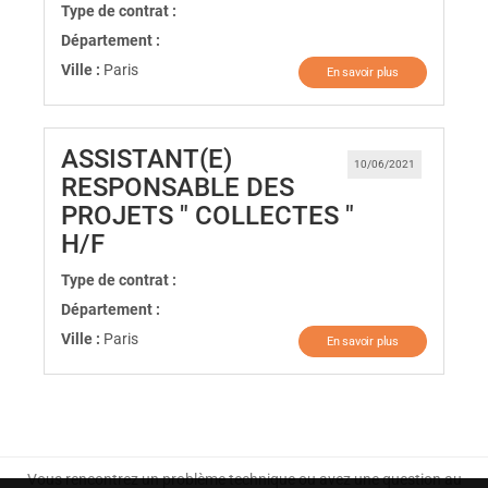
Type de contrat :
Département :
Ville :
Paris
En savoir plus
ASSISTANT(E)
10/06/2021
RESPONSABLE DES
PROJETS " COLLECTES "
(Nouvelle fenêtre)
H/F
Type de contrat :
Département :
Ville :
Paris
En savoir plus
Vous rencontrez un problème technique ou avez une question au