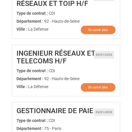
(Nouvelle fen
RÉSEAUX ET TOIP H/F
Type de contrat :
CDI
Département :
92 - Hauts-de-Seine
Ville :
La Défense
En savoir plus
INGENIEUR RÉSEAUX ET
05/01/2023
(Nouvelle fenêtre)
TELECOMS H/F
Type de contrat :
CDI
Département :
92 - Hauts-de-Seine
Ville :
La Défense
En savoir plus
(Nouvelle fe
GESTIONNAIRE DE PAIE
03/01/2023
Type de contrat :
CDI
Département :
75 - Paris