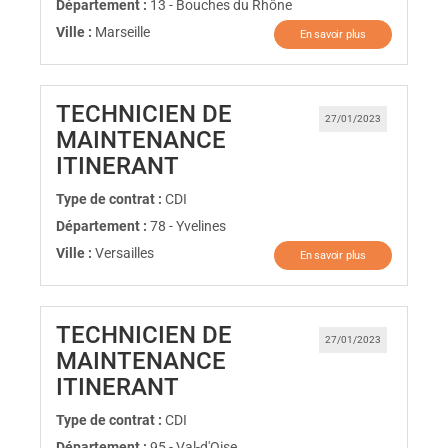
Département :
13 - Bouches du Rhône
Ville :
Marseille
En savoir plus
TECHNICIEN DE
27/01/2023
MAINTENANCE
(Nouvelle fenêtre)
ITINERANT
Type de contrat :
CDI
Département :
78 - Yvelines
Ville :
Versailles
En savoir plus
TECHNICIEN DE
27/01/2023
MAINTENANCE
(Nouvelle fenêtre)
ITINERANT
Type de contrat :
CDI
Département :
95 - Val-d'Oise