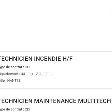
(Nouvelle fenê
TECHNICIEN INCENDIE H/F
ype de contrat :
CDI
épartement :
44 - Loire-Atlantique
ille :
NANTES
TECHNICIEN MAINTENANCE MULTITECH 
ype de contrat :
CDI