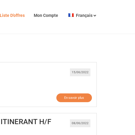
Liste D'offres
Mon Compte
Français
tre)
15/06/2022
En savoir plus
(Nouvelle fenêtre)
ITINERANT H/F
08/06/2022