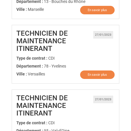
Département :
13 - Bouches du Rhône
Ville :
Marseille
En savoir plus
TECHNICIEN DE
27/01/2023
MAINTENANCE
(Nouvelle fenêtre)
ITINERANT
Type de contrat :
CDI
Département :
78 - Yvelines
Ville :
Versailles
En savoir plus
TECHNICIEN DE
27/01/2023
MAINTENANCE
(Nouvelle fenêtre)
ITINERANT
Type de contrat :
CDI
Département :
95 - Val-d'Oise