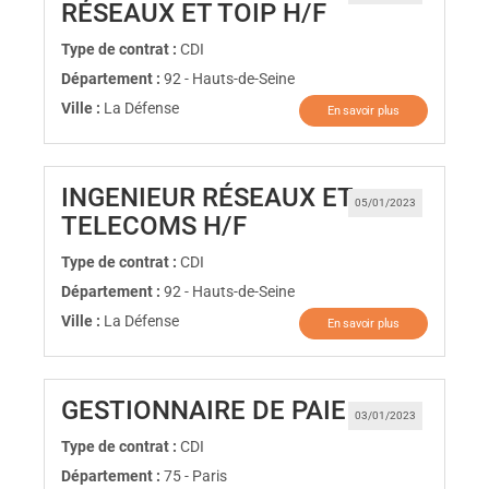
(Nouvelle fen
RÉSEAUX ET TOIP H/F
Type de contrat :
CDI
Département :
92 - Hauts-de-Seine
Ville :
La Défense
En savoir plus
INGENIEUR RÉSEAUX ET
05/01/2023
(Nouvelle fenêtre)
TELECOMS H/F
Type de contrat :
CDI
Département :
92 - Hauts-de-Seine
Ville :
La Défense
En savoir plus
(Nouvelle fe
GESTIONNAIRE DE PAIE
03/01/2023
Type de contrat :
CDI
Département :
75 - Paris