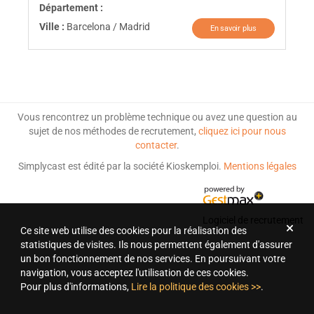
Département :
Ville :
Barcelona / Madrid
En savoir plus
Vous rencontrez un problème technique ou avez une question au
sujet de nos méthodes de recrutement,
cliquez ici pour nous
contacter
.
Simplycast est édité par la société Kioskemploi.
Mentions légales
Logiciel de recrutement
Ce site web utilise des cookies pour la réalisation des
statistiques de visites. Ils nous permettent également d'assurer
un bon fonctionnement de nos services. En poursuivant votre
navigation, vous acceptez l'utilisation de ces cookies.
Pour plus d'informations,
Lire la politique des cookies >>
.