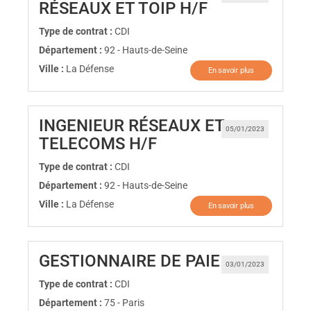
(Nouvelle fen
RÉSEAUX ET TOIP H/F
Type de contrat :
CDI
Département :
92 - Hauts-de-Seine
Ville :
La Défense
En savoir plus
INGENIEUR RÉSEAUX ET
05/01/2023
(Nouvelle fenêtre)
TELECOMS H/F
Type de contrat :
CDI
Département :
92 - Hauts-de-Seine
Ville :
La Défense
En savoir plus
(Nouvelle fe
GESTIONNAIRE DE PAIE
03/01/2023
Type de contrat :
CDI
Département :
75 - Paris