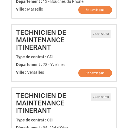
Département :
13 - Bouches du Rhône
Ville :
Marseille
En savoir plus
TECHNICIEN DE
27/01/2023
MAINTENANCE
(Nouvelle fenêtre)
ITINERANT
Type de contrat :
CDI
Département :
78 - Yvelines
Ville :
Versailles
En savoir plus
TECHNICIEN DE
27/01/2023
MAINTENANCE
(Nouvelle fenêtre)
ITINERANT
Type de contrat :
CDI
Département :
95 - Val-d'Oise