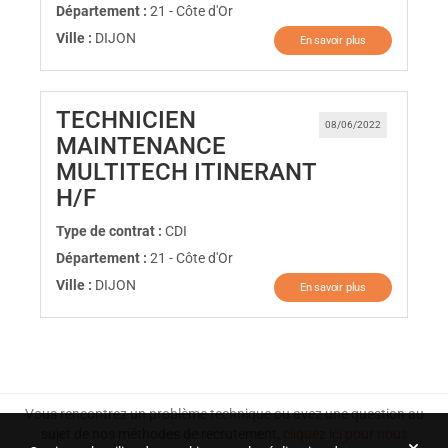
Département :
21 - Côte d'Or
Ville :
DIJON
En savoir plus
TECHNICIEN
08/06/2022
MAINTENANCE
MULTITECH ITINERANT
(Nouvelle fenêtre)
H/F
Type de contrat :
CDI
Département :
21 - Côte d'Or
Ville :
DIJON
En savoir plus
Vous rencontrez un problème technique ou avez une question au
sujet de nos méthodes de recrutement,
cliquez ici pour nous