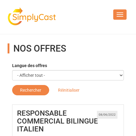
Toggle n
NOS OFFRES
Langue des offres
Rechercher
Réinitialiser
RESPONSABLE
08/06/2022
COMMERCIAL BILINGUE
(Nouvelle fenêtre)
ITALIEN