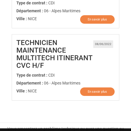
Type de contrat :
CDI
Département :
06 - Alpes Maritimes
Ville :
NICE
En savoir plus
TECHNICIEN
08/06/2022
MAINTENANCE
MULTITECH ITINERANT
(Nouvelle fenêtre)
CVC H/F
Type de contrat :
CDI
Département :
06 - Alpes Maritimes
Ville :
NICE
En savoir plus
Vous rencontrez un problème technique ou avez une question au