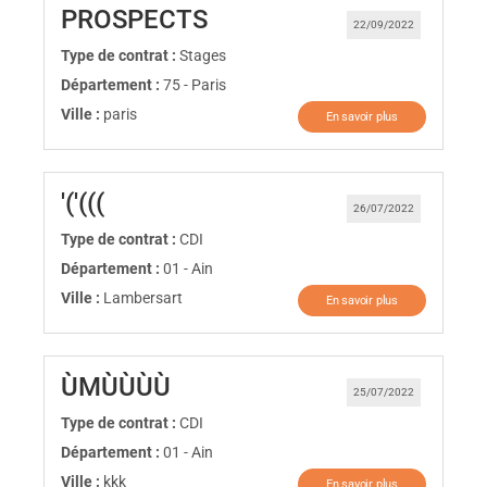
(Nouvelle fenêtre)
PROSPECTS
22/09/2022
Type de contrat :
Stages
Département :
75 - Paris
Ville :
paris
En savoir plus
(Nouvelle fenêtre)
'('(((
26/07/2022
Type de contrat :
CDI
Département :
01 - Ain
Ville :
Lambersart
En savoir plus
(Nouvelle fenêtre)
ÙMÙÙÙÙ
25/07/2022
Type de contrat :
CDI
Département :
01 - Ain
Ville :
kkk
En savoir plus