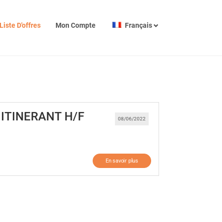
Liste D'offres
Mon Compte
Français
(Nouvelle fenêtre)
ITINERANT H/F
08/06/2022
En savoir plus