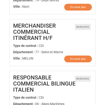
Département :
79 - Deux-Sèvres
Ville :
Niort
En savoir plus
MERCHANDISER
08/06/2022
COMMERCIAL
(Nouvelle fenêtre)
ITINÉRANT H/F
Type de contrat :
CDI
Département :
77 - Seine-et-Marne
Ville :
MELUN
En savoir plus
RESPONSABLE
08/06/2022
COMMERCIAL BILINGUE
(Nouvelle fenêtre)
ITALIEN
Type de contrat :
CDI
Département :
06 - Alpes Maritimes